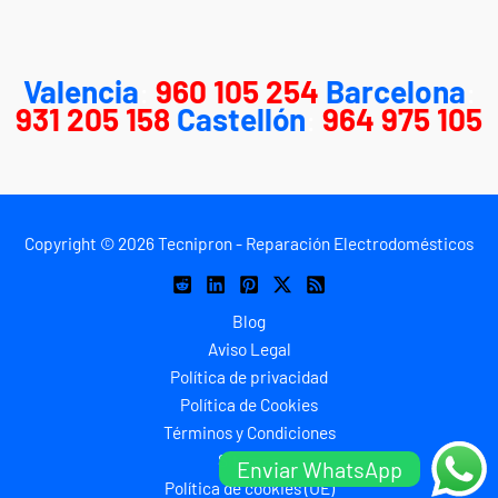
Valencia
:
960 105 254
Barcelona
:
931 205 158
Castellón
:
964 975 105
Copyright © 2026 Tecnipron - Reparación Electrodomésticos
Blog
Aviso Legal
Política de privacidad
Política de Cookies
Términos y Condiciones
Sitemap
Enviar WhatsApp
Política de cookies (UE)