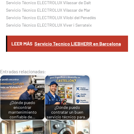
Servicio Técnico ELECTROLUX Vilassar de Dalt
Servicio Técnico ELECTROLUX Vilassar de Mar
Servicio Técnico ELECTROLUX Vilobí del Penedès
Servicio Técnico ELECTROLUX Viver i Serrateix
LEER MÁS
Servicio Tecnico LIEBHERR en Barcelona
Entradas relacionadas:
¿Dónde puedo
encontrar
¿Dónde puedo
mantenimiento
contratar un buen
confiable de…
servicio técnico para…