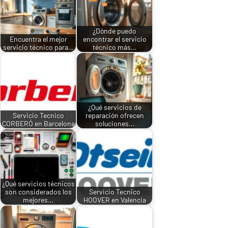
¿Dónde puedo
Encuentra el mejor
encontrar el servicio
servicio técnico para…
técnico más…
¿Qué servicios de
Servicio Tecnico
reparación ofrecen
CORBERÓ en Barcelona
soluciones…
¿Qué servicios técnicos
son considerados los
Servicio Tecnico
mejores…
HOOVER en Valencia