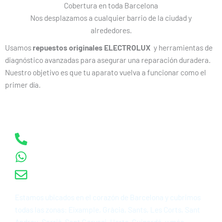
Cobertura en toda Barcelona
Nos desplazamos a cualquier barrio de la ciudad y
alrededores.
Usamos
repuestos originales ELECTROLUX
y herramientas de
diagnóstico avanzadas para asegurar una reparación duradera.
Nuestro objetivo es que tu aparato vuelva a funcionar como el
primer día.
Atención personalizada en Barcelona y alrededores
Llamar al: 722 461 345
Enviar Whatsapp
Email: info@tecnipron.com
Estamos ubicados en el corazón de Barcelona y cubrimos
todas las zonas: Eixample, Gràcia, Sants, Les Corts, Sant
Andreu, Sarrià-Sant Gervasi, Horta-Guinardó, y más.