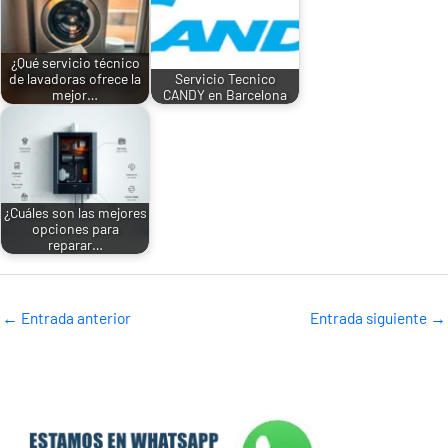
¿Qué servicio técnico
de lavadoras ofrece la
Servicio Tecnico
mejor…
CANDY en Barcelona
¿Cuáles son las mejores
opciones para
reparar…
←
Entrada anterior
Entrada siguiente
→