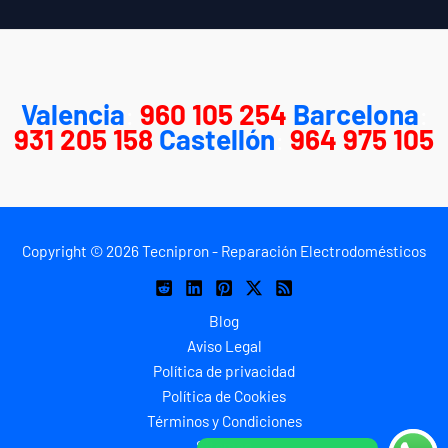
Valencia
:
960 105 254
Barcelona
:
931 205 158
Castellón
:
964 975 105
Copyright © 2026 Tecnipron - Reparación Electrodomésticos
Blog
Aviso Legal
Política de privacidad
Política de Cookies
Términos y Condiciones
Sitemap