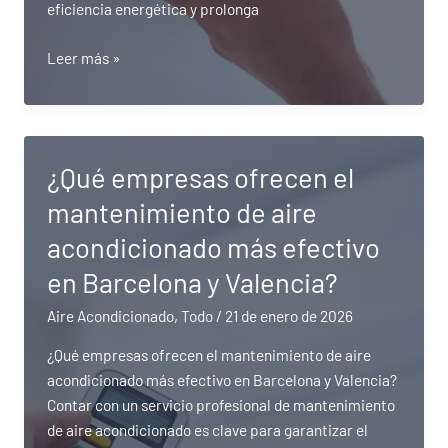
eficiencia energética y prolonga
¿Cuáles
Leer más »
son
las
empresas
más
¿Qué empresas ofrecen el
populares
mantenimiento de aire
para
el
acondicionado más efectivo
mantenimiento
en Barcelona y Valencia?
de
aire
Aire Acondicionado
,
Todo
/
21 de enero de 2026
acondicionado
¿Qué empresas ofrecen el mantenimiento de aire
en
acondicionado más efectivo en Barcelona y Valencia?
Valencia?
Contar con un servicio profesional de mantenimiento
de aire acondicionado es clave para garantizar el