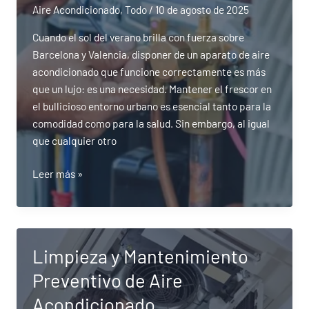
sus
Aire Acondicionado
,
Todo
/
10 de agosto de 2025
facturas
Cuando el sol del verano brilla con fuerza sobre
de
Barcelona y Valencia, disponer de un aparato de aire
energía
acondicionado que funcione correctamente es más
que un lujo: es una necesidad. Mantener el frescor en
el bullicioso entorno urbano es esencial tanto para la
comodidad como para la salud. Sin embargo, al igual
que cualquier otro
¿Con
Leer más »
qué
frecuencia
debe
realizar
Limpieza y Mantenimiento
el
Preventivo de Aire
mantenimiento
de
Acondicionado