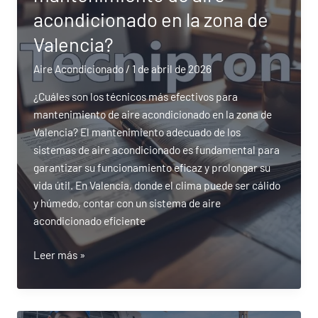
aire
acondicionado en la zona de
acondicionado
en
Valencia?
Castellón?
Aire Acondicionado
/
1 de abril de 2026
¿Cuáles son los técnicos más efectivos para
mantenimiento de aire acondicionado en la zona de
Valencia? El mantenimiento adecuado de los
sistemas de aire acondicionado es fundamental para
garantizar su funcionamiento eficaz y prolongar su
vida útil. En Valencia, donde el clima puede ser cálido
y húmedo, contar con un sistema de aire
acondicionado eficiente
¿Cuáles
Leer más »
son
los
técnicos