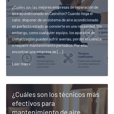
¿Cuáles son las mejores empresas de reparación de
aire acondicionado en Castellón? Cuando llega el
calor, disponer de un sistema de aire acondicionado
en perfecto estado se convierte en una necesidad. Sin
embargo, como cualquier equipo, los aparatos de
climatización pueden sufrir averías, perder eficiencia
o requerir mantenimiento periódico. Por ello,
encontrar una empresa de […]
¿Cuáles
Leer más »
son
las
mejores
empresas
¿Cuáles son los técnicos más
de
efectivos para
reparación
de
mantenimiento de aire