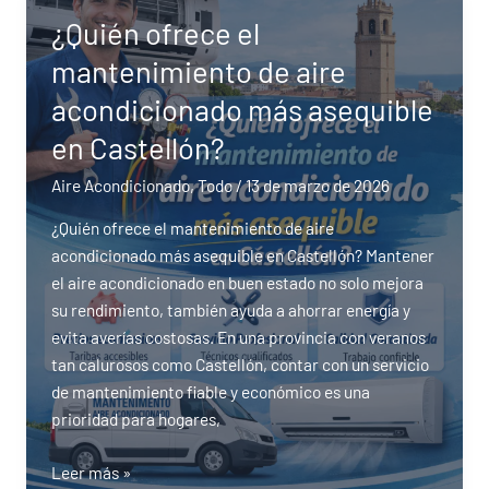
más
¿Quién ofrece el
efectivos
mantenimiento de aire
para
mantenimiento
acondicionado más asequible
de
en Castellón?
aire
acondicionado
Aire Acondicionado
,
Todo
/
13 de marzo de 2026
en
¿Quién ofrece el mantenimiento de aire
la
acondicionado más asequible en Castellón? Mantener
zona
el aire acondicionado en buen estado no solo mejora
de
su rendimiento, también ayuda a ahorrar energía y
Valencia?
evita averías costosas. En una provincia con veranos
tan calurosos como Castellón, contar con un servicio
de mantenimiento fiable y económico es una
prioridad para hogares,
¿Quién
Leer más »