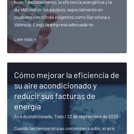
buen funcionamiento, la eficiencia energética y la
durabilidad de los equipos, especialmente en
ciudades con climas exigentes como Barcelona y
Valencia. Elegir la empresa adecuada no
¿Qué
Leer más »
empresas
ofrecen
el
mantenimiento
Cómo mejorar la eficiencia de
de
su aire acondicionado y
aire
acondicionado
reducir sus facturas de
más
energía
efectivo
en
Aire Acondicionado
,
Todo
/
22 de septiembre de 2025
Barcelona
Cuando las temperaturas comienzan a subir, el aire
y