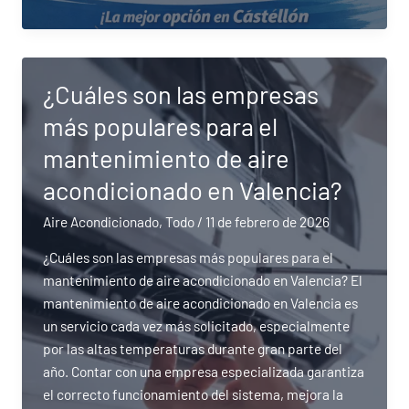
ofrece
el
mantenimiento
de
¿Cuáles son las empresas
aire
más populares para el
acondicionado
más
mantenimiento de aire
asequible
acondicionado en Valencia?
en
Castellón?
Aire Acondicionado
,
Todo
/
11 de febrero de 2026
¿Cuáles son las empresas más populares para el
mantenimiento de aire acondicionado en Valencia? El
mantenimiento de aire acondicionado en Valencia es
un servicio cada vez más solicitado, especialmente
por las altas temperaturas durante gran parte del
año. Contar con una empresa especializada garantiza
el correcto funcionamiento del sistema, mejora la