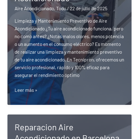
su
Aire Acondicionado
,
Todo
/
22 de julio de 2025
aire
acondicionado
Limpieza y Mantenimiento Preventivo de Aire
en
Acondicionado ¿Tu aire acondicionado funciona, pero
Barcelona
no como antes? ¿Notas malos olores, menos potencia
y
o un aumento en el consumo eléctrico? Es momento
Valencia?
de realizar una limpieza y mantenimiento preventivo
de tu aire acondicionado. En Tecnipron, ofrecemos un
servicio profesional, rápido y 100% eficaz para
asegurar el rendimiento óptimo
Limpieza
Leer más »
y
Mantenimiento
Preventivo
de
Reparacion Aire
Aire
Acondicionado en Barcelona
Acondicionado