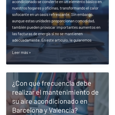
acondicionado se convierte en un elemento básico en
Valencia?
nuestros hogares y oficinas, transformando el calor
sofocante en un oasis refrescante. Sin embargo,
aunque estas unidades proporcionan comodidad,
también pueden provocar importantes aumentos en
las facturas de energía si no se mantienen
adecuadamente. En este artículo, le guiaremos
Cómo
Leer más »
mejorar
la
eficiencia
de
¿Con qué frecuencia debe
su
realizar el mantenimiento de
aire
acondicionado
su aire acondicionado en
y
Barcelona y Valencia?
reducir