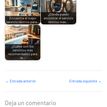
¿Dónde puedo
Encuentra el mejor
encontrar el servicio
servicio técnico para…
técnico más…
¿Cuáles son los
servicios más
recomendados para
la…
←
Entrada anterior
Entrada siguiente
→
Deja un comentario