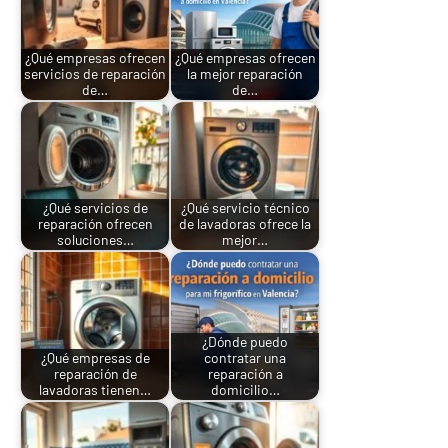
¿Qué empresas ofrecen
¿Qué empresas ofrecen
servicios de reparación
la mejor reparación
de…
de…
¿Qué servicios de
¿Qué servicio técnico
reparación ofrecen
de lavadoras ofrece la
soluciones…
mejor…
¿Dónde puedo
¿Qué empresas de
contratar una
reparación de
reparación a
lavadoras tienen…
domicilio…