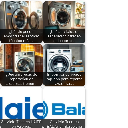
¿Dónde puedo
¿Qué servicios de
encontrar el servicio
reparación ofrecen
técnico más…
soluciones…
¿Qué empresas de
Encontrar servicios
reparación de
rápidos para reparar
lavadoras tienen…
lavadoras…
Servicio Tecnico HAIER
Servicio Tecnico
en Valencia
BALAY en Barcelona