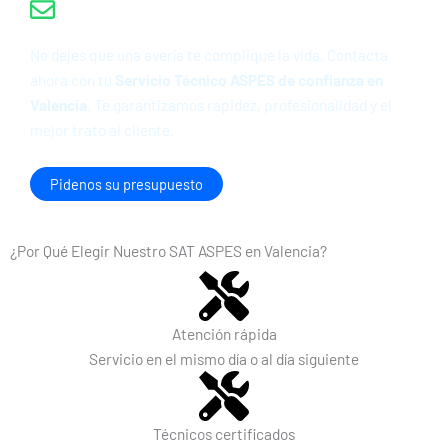
Email: info@tecnipron.com
No dejes que una avería te complique la vida. Contacta
ahora con tu
Servicio Técnico ASPES de confianza en
Valencia
. Te garantizamos rapidez, profesionalidad y el
mejor trato al cliente.
Pidenos su presupuesto
¿Por Qué Elegir Nuestro SAT ASPES en Valencia?
Atención rápida
Servicio en el mismo día o al día siguiente
Técnicos certificados