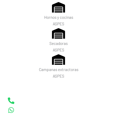
Hornos y cocinas
ASPES
Secadoras
ASPES
Campanas extractoras
ASPES
Pide tu Cita Hoy
Llamar al: 722 461 345
Enviar Whatsapp