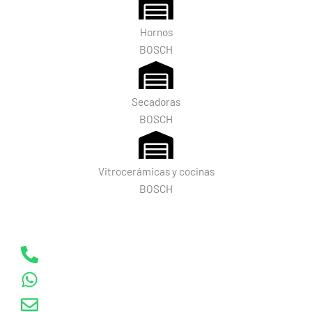
Hornos
BOSCH
Secadoras
BOSCH
Vitrocerámicas y cocinas
BOSCH
Contacta con el Servicio Técnico BOSCH en Barcelona
Llamar al: 722 461 345
Enviar Whatsapp
Email: info@tecnipron.com