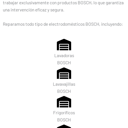
trabajar exclusivamente con productos BOSCH, lo que garantiza
una intervención eficaz y segura.
Reparamos todo tipo de electrodomésticos BOSCH, incluyendo:
Lavadoras
BOSCH
Lavavajillas
BOSCH
Frigoríficos
BOSCH