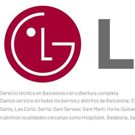
Servicio técnico en Barcelona con cobertura completa
Damos servicio en todos los barrios y distritos de Barcelona: E
Sants, Les Corts, Sarrià-Sant Gervasi, Sant Martí, Horta-Guin
cubrimos localidades cercanas como Hospitalet, Badalona, Sa