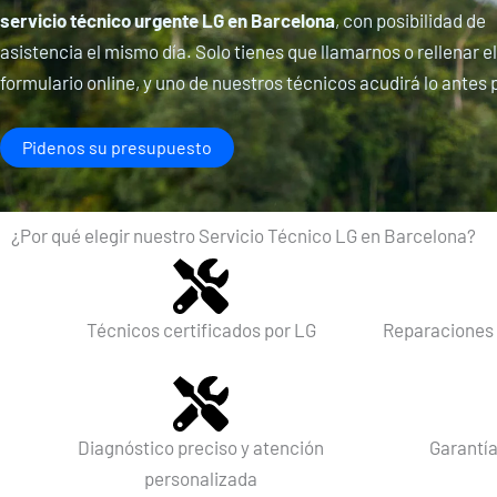
servicio técnico urgente LG en Barcelona
, con posibilidad de
asistencia el mismo día. Solo tienes que llamarnos o rellenar el
formulario online, y uno de nuestros técnicos acudirá lo antes 
Pidenos su presupuesto
¿Por qué elegir nuestro Servicio Técnico LG en Barcelona?
Técnicos certificados por LG
Reparaciones 
Diagnóstico preciso y atención
Garantía
personalizada