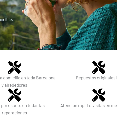
posible.
a domicilio en toda Barcelona
Repuestos originales
y alrededores
 por escrito en todas las
Atención rápida: visitas en m
reparaciones