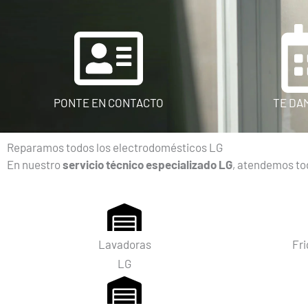
PONTE EN CONTACTO
TE DA
Reparamos todos los electrodomésticos LG
En nuestro
servicio técnico especializado LG
, atendemos tod
Lavadoras
Fri
LG