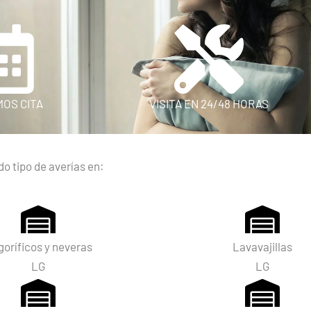
MOS CITA
VISITA EN 24/48 HORAS
o tipo de averías en:
goríficos y neveras
Lavavajillas
LG
LG