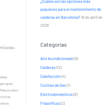
¿Cuáles son las opciones más
populares para el mantenimiento de
calderas en Barcelona?
16 de abril de
2026
Categorías
antizadas.
Aire Acondicionado
(9)
Calderas
(12)
Calefacción
(4)
Valles
garrigues
Cocinas de Gas
(1)
 Palautordera
Electrodomésticos
(6)
srovires
Frigoríficos
(2)
Codines