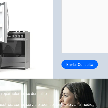
e reparación en su domicilio
stros, con un servicio técnico confiable y a tu medida.