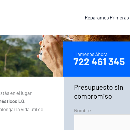
Reparamos Primeras
Llámenos Ahora
722 461 345
Presupuesto sin
stás en el lugar
compromiso
mésticos LG
,
longar la vida útil de
Nombre