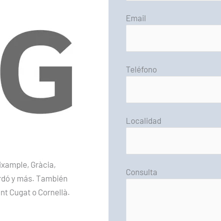
Email
Teléfono
Localidad
ixample, Gràcia,
Consulta
ardó y más. También
nt Cugat o Cornellà.