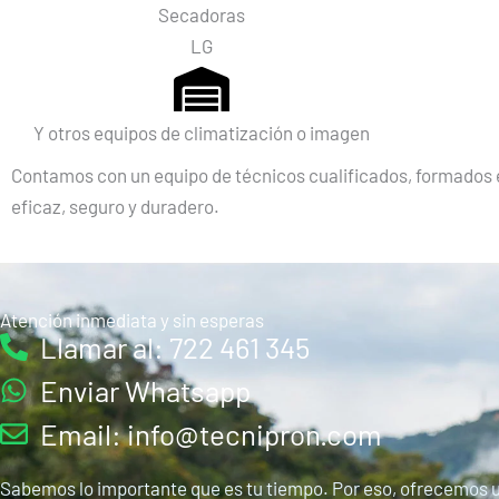
Secadoras
LG
Y otros equipos de climatización o imagen
Contamos con un equipo de técnicos cualificados, formados e
eficaz, seguro y duradero.
Atención inmediata y sin esperas
Llamar al: 722 461 345
Enviar Whatsapp
Email: info@tecnipron.com
Sabemos lo importante que es tu tiempo. Por eso, ofrecemos 