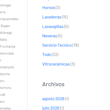
lobregat
Hornos
(3)
erra
Lavadoras
(15)
ampsentelles
e Bages
Lavavajillas
(5)
Voltregà
Neveras
(5)
lalta
Servicio Tecnico
(78)
 Frontanyà
latorrada
Todo
(33)
í
Vitrocerámicas
(3)
erdanyola
latorta
ern
Archivos
’Hortons
vall
agosto 2026
(1)
bars
julio 2026
(1)
entelles