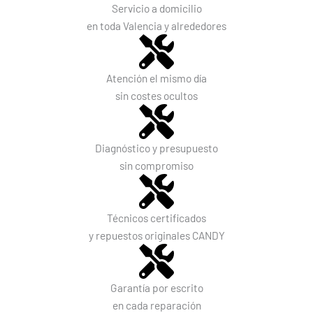
Servicio a domicilio
en toda Valencia y alrededores
Atención el mismo día
sin costes ocultos
Diagnóstico y presupuesto
sin compromiso
Técnicos certificados
y repuestos originales CANDY
Garantía por escrito
en cada reparación