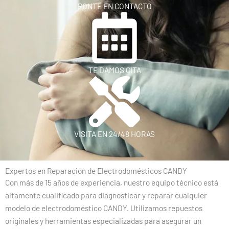
PONTE EN CONTACTO
TE DAMOS CITA
VISITA EN 24/48 HORAS
Expertos en Reparación de Electrodomésticos CANDY
Con más de 15 años de experiencia, nuestro equipo técnico está
altamente cualificado para diagnosticar y reparar cualquier
modelo de electrodoméstico CANDY. Utilizamos repuestos
originales y herramientas especializadas para asegurar un