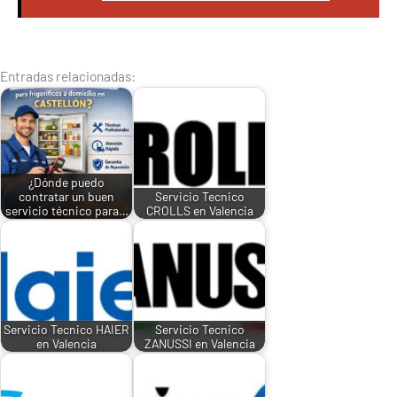
Entradas relacionadas:
¿Dónde puedo
contratar un buen
Servicio Tecnico
servicio técnico para…
CROLLS en Valencia
Servicio Tecnico HAIER
Servicio Tecnico
en Valencia
ZANUSSI en Valencia