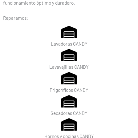
funcionamiento óptimo y duradero.
Reparamos:
Lavadoras CANDY
Lavavajillas CANDY
Frigoríficos CANDY
Secadoras CANDY
Hornos y cocinas CANDY