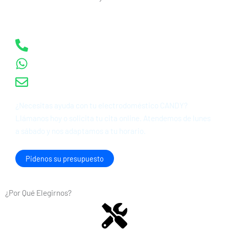
Contacta con Nuestro Servicio Técnico CANDY en Valencia
Llamar al: 722 461 345
Enviar Whatsapp
Email: info@tecnipron.com
¿Necesitas ayuda con tu electrodoméstico CANDY?
Llámanos hoy o solicita tu cita online. Atendemos de lunes
a sábado y nos adaptamos a tu horario.
Pidenos su presupuesto
¿Por Qué Elegirnos?