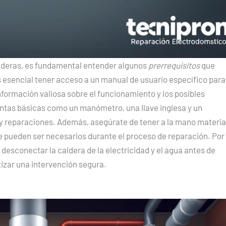
alderas, es fundamental entender algunos
prerrequisitos
que
s esencial tener acceso a un manual de usuario específico para
formación valiosa sobre el funcionamiento y los posibles
tas básicas como un manómetro, una llave inglesa y un
s y reparaciones. Además, asegúrate de tener a la mano materia
e pueden ser necesarios durante el proceso de reparación. Por
desconectar la caldera de la electricidad y el agua antes de
tizar una intervención segura.