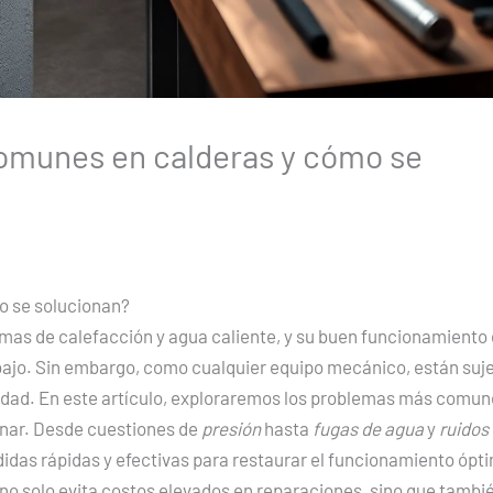
omunes en calderas y cómo se
o se solucionan?
as de calefacción y agua caliente, y su buen funcionamiento 
abajo. Sin embargo, como cualquier equipo mecánico, están suj
ridad. En este artículo, exploraremos los problemas más comu
onar. Desde cuestiones de
presión
hasta
fugas de agua
y
ruidos
idas rápidas y efectivas para restaurar el funcionamiento ópt
no solo evita costos elevados en reparaciones, sino que tambi