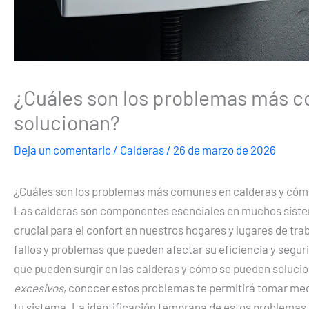
¿Cuáles son los problemas más c
solucionan?
Deja un comentario
/
Calderas
/
26 de marzo de 2026
¿Cuáles son los problemas más comunes en calderas y cóm
Las calderas son componentes esenciales en muchos sistem
crucial para el confort en nuestros hogares y lugares de tr
fallos y problemas que pueden afectar su eficiencia y segu
que pueden surgir en las calderas y cómo se pueden soluci
excesivos
, conocer estos problemas te permitirá tomar med
tu sistema. La identificación temprana de estos problemas 