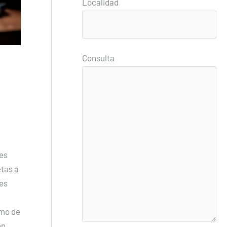
Localidad
Consulta
es
etas a
nes
imo de
én