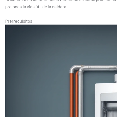
prolonga la vida útil de la caldera.
Prerrequisitos