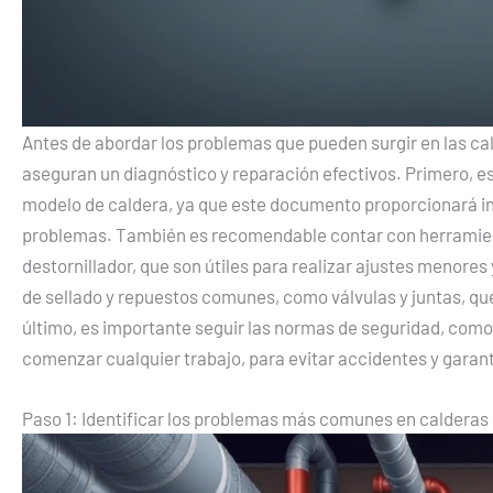
Antes de abordar los problemas que pueden surgir en las c
aseguran un diagnóstico y reparación efectivos. Primero, e
modelo de caldera, ya que este documento proporcionará in
problemas. También es recomendable contar con herramien
destornillador, que son útiles para realizar ajustes menore
de sellado y repuestos comunes, como válvulas y juntas, qu
último, es importante seguir las normas de seguridad, como 
comenzar cualquier trabajo, para evitar accidentes y garan
Paso 1: Identificar los problemas más comunes en calderas