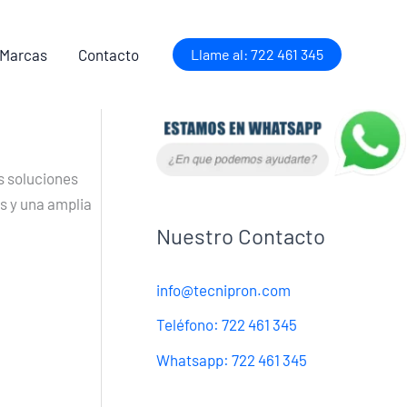
 Marcas
Contacto
Llame al: 722 461 345
s soluciones
s y una amplia
Nuestro Contacto
info@tecnipron.com
Teléfono: 722 461 345
Whatsapp: 722 461 345