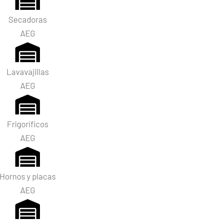
Secadoras
AEG
Lavavajillas
AEG
Frigoríficos
AEG
Hornos y placas
AEG