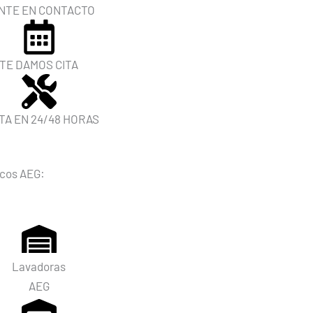
NTE EN CONTACTO
TE DAMOS CITA
ITA EN 24/48 HORAS
icos AEG:
Lavadoras
AEG