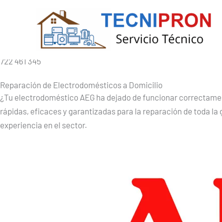
/
Servicio Tecnico
/
7 de mayo de 2025
Ir
al
Servicio Tecnico AEG en Barcelona
contenido
Llámenos Ahora
722 461 345
Reparación de Electrodomésticos a Domicilio
¿Tu electrodoméstico AEG ha dejado de funcionar correctame
rápidas, eficaces y garantizadas para la reparación de toda 
experiencia en el sector.